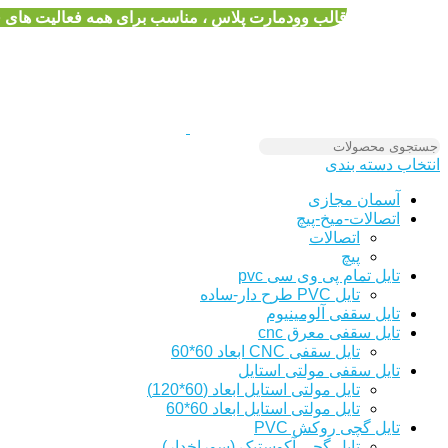
قالب وودمارت پلاس ، مناسب برای همه فعالیت های
انتخاب دسته بندی
آسمان مجازی
اتصالات-میخ-پیچ
اتصالات
پیچ
تایل تمام پی وی سی pvc
تایل PVC طرح دار-ساده
تایل سقفی آلومینیوم
تایل سقفی معرق cnc
تایل سقفی CNC ابعاد 60*60
تایل سقفی مولتی استایل
تایل مولتی استایل ابعاد (60*120)
تایل مولتی استایل ابعاد 60*60
تایل گچی روکش PVC
تایل گچی آکوستیک (سوراخدار)