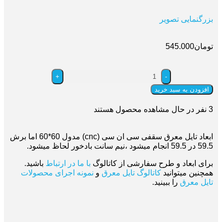
بزرگنمایی تصویر
تومان
545.000
افزودن به سبد خرید
3
نفر در حال مشاهده محصول هستند
ابعاد تایل معرق سقفی سی ان سی (cnc) مدول 60*60 اما برش
59.5 در 59.5 انجام میشود ،نیم سانت بادخور لحاظ میشود.
برای ابعاد و طرح سفارشی از کاتالوگ
با ما در ارتباط
باشید.
همچنین میتوانید
کاتالوگ تایل معرق
و
نمونه اجرای محصولات
تایل معرق
را ببینید.