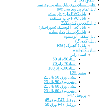
آسمان مجازی
چاپ آسمان روی تایل تمام پی وی سی
تایل تمام پی وی سی pvc
تایل PVC طرح دار-ساده
تایل PVC چاپ مستقیم
تایل گچی روکش PVC
تایل گچی آکوستیک (سوراخدار)
تایل گچی طرحدار-ساده
تایل سقفی آلومینیوم
پانل (گچبرگ)
پانل ( گچبرگ ) RG
سازه گالوانیزه
استاد-رانر
استاد50-رانر50
استاد70-رانر70
استاد100-رانر100
نبشی L25
نبشی ورق 50 بال 21
نبشی ورق 50 بال 23
نبشی ورق 60 بال 21
نبشی ورق 60 بال 23
پروفیل F47
پروفیل F47 ورق 45
پروفیل F47 ورق 50