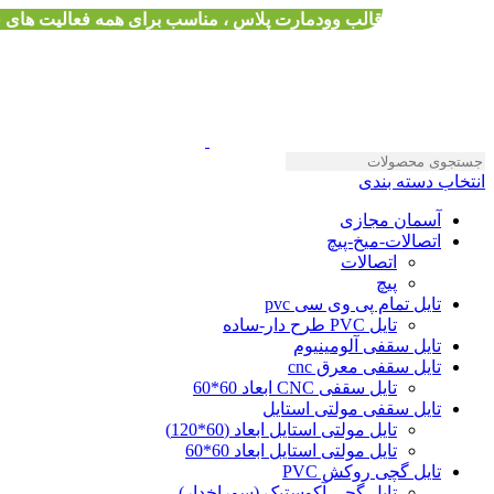
قالب وودمارت پلاس ، مناسب برای همه فعالیت های
انتخاب دسته بندی
آسمان مجازی
اتصالات-میخ-پیچ
اتصالات
پیچ
تایل تمام پی وی سی pvc
تایل PVC طرح دار-ساده
تایل سقفی آلومینیوم
تایل سقفی معرق cnc
تایل سقفی CNC ابعاد 60*60
تایل سقفی مولتی استایل
تایل مولتی استایل ابعاد (60*120)
تایل مولتی استایل ابعاد 60*60
تایل گچی روکش PVC
تایل گچی آکوستیک (سوراخدار)