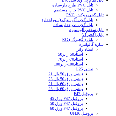
تایل تمام پی وی سی pvc
تایل PVC طرح دار-ساده
تایل PVC چاپ مستقیم
تایل گچی روکش PVC
تایل گچی آکوستیک (سوراخدار)
تایل گچی طرحدار-ساده
تایل سقفی آلومینیوم
پانل (گچبرگ)
پانل ( گچبرگ ) RG
سازه گالوانیزه
استاد-رانر
استاد50-رانر50
استاد70-رانر70
استاد100-رانر100
نبشی L25
نبشی ورق 50 بال 21
نبشی ورق 50 بال 23
نبشی ورق 60 بال 21
نبشی ورق 60 بال 23
پروفیل F47
پروفیل F47 ورق 45
پروفیل F47 ورق 50
پروفیل F47 ورق 60
پروفیل UH36