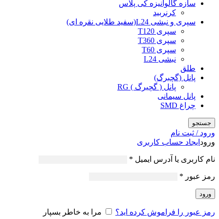
سازه گالوانیزه کی پلاس
کرنربید
سپری و نبشی L24(سفید طلایی نقره ای)
سپری T120
سپری T360
سپری T60
نبشی L24
طلق
پانل (گچبرگ)
پانل ( گچبرگ ) RG
پانل سیمانی
چراغ SMD
جستجو
ورود / ثبت نام
ورود
ایجاد حساب کاربری
نام کاربری یا آدرس ایمیل
*
رمز عبور
*
ورود
رمز عبور را فراموش کرده اید؟
مرا به خاطر بسپار