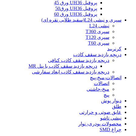
پروفیل UH36 ورق 45
پروفیل UH36 ورق50
پروفیل UH36 ورق 60
سپری و نبشی L24(سفید طلایی نقره ای)
نبشی L24
سپری T360
سپری T120
سپری T60
کرنربید
دریچه بازدید سقف کاذب
دریچه بازدید سقف کاذب کنافی
دریچه بازدید سقف کاذب با پنل MR
دریچه بازدید سقف کاذب ابعاد سفارشی
اتصالات-میخ-پیچ
اتصالات
میخ-چاشنی
پیچ
دیوار پوش
طلق
عایق صوتی و حرارتی
نبشی تاشو
محصولات پودری- نوار
چراغ SMD