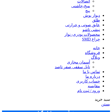
اتصالات
میخ-چاشنی
پیچ
دیوار پوش
طلق
عایق صوتی و حرارتی
نبشی تاشو
محصولات پودری- نوار
چراغ SMD
خانه
فروشگاه
وبلاگ
آسمان مجازی
تایل سقفی صفر تاصد
تماس با ما
درباره ما
حساب کاربری
مقایسه
ورود / ثبت نام
سبد خرید
بستن