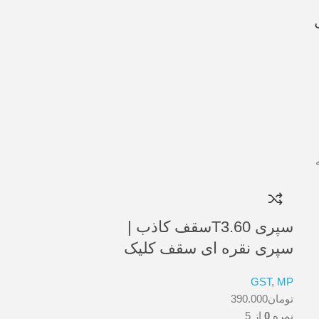
شاخه
سپری T3.60سقف کاذب |
سپری نقره ای سقف کلیک
GST
,
MP
تومان
390.000
نمره
0
از 5