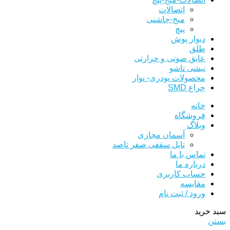
اتصالات
میخ-چاشنی
پیچ
دیوار پوش
طلق
عایق صوتی و حرارتی
نبشی تاشو
محصولات پودری- نوار
چراغ SMD
خانه
فروشگاه
وبلاگ
آسمان مجازی
تایل سقفی صفر تاصد
تماس با ما
درباره ما
حساب کاربری
مقایسه
ورود / ثبت نام
سبد خرید
بستن