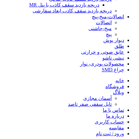
دریچه بازدید سقف کاذب با پنل MR
دریچه بازدید سقف کاذب ابعاد سفارشی
اتصالات-میخ-پیچ
اتصالات
میخ-چاشنی
پیچ
دیوار پوش
طلق
عایق صوتی و حرارتی
نبشی تاشو
محصولات پودری- نوار
چراغ SMD
خانه
فروشگاه
وبلاگ
آسمان مجازی
تایل سقفی صفر تاصد
تماس با ما
درباره ما
حساب کاربری
مقایسه
ورود / ثبت نام