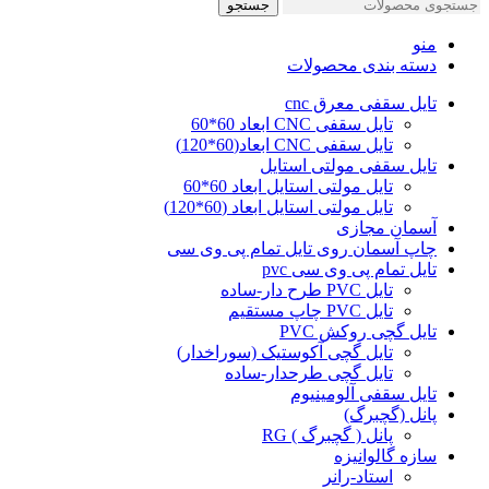
جستجو
منو
دسته بندی محصولات
تایل سقفی معرق cnc
تایل سقفی CNC ابعاد 60*60
تایل سقفی CNC ابعاد(60*120)
تایل سقفی مولتی استایل
تایل مولتی استایل ابعاد 60*60
تایل مولتی استایل ابعاد (60*120)
آسمان مجازی
چاپ آسمان روی تایل تمام پی وی سی
تایل تمام پی وی سی pvc
تایل PVC طرح دار-ساده
تایل PVC چاپ مستقیم
تایل گچی روکش PVC
تایل گچی آکوستیک (سوراخدار)
تایل گچی طرحدار-ساده
تایل سقفی آلومینیوم
پانل (گچبرگ)
پانل ( گچبرگ ) RG
سازه گالوانیزه
استاد-رانر