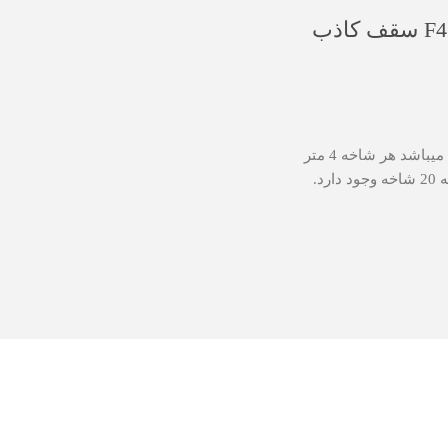
پروفیل F47_4000 سقف کاذب
فروش براساس شاخه میباشد هر شاخه 4 متر
رد.