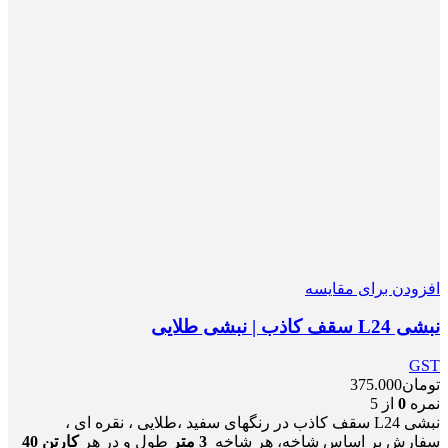
افزودن برای مقایسه
نبشی L24 سقف کاذب | نبشی طلایی
GST
تومان
375.000
نمره
0
از 5
نبشی L24 سقف کاذب در رنگهای سفید ،طلایی ، نقره ای ،
سفارش بر اساس شاخه، هر شاخه
3 متر
طول و در هر
کارتن 40