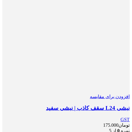
افزودن برای مقایسه
نبشی L24 سقف کاذب | نبشی سفید
GST
تومان
175.000
نمره
0
از 5