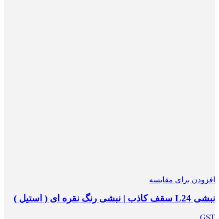
افزودن برای مقایسه
نبشی L24 سقف کاذب | نبشی رنگ نقره ای ( استیل )
GST