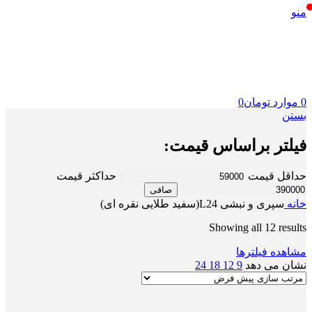
منو
0
موارد
تومان
0
بستن
فیلتر براساس قیمت:
حداقل قیمت
حداكثر قيمت
صافی
خانه
سپری و نبشی L24(سفید طلایی نقره ای)
Showing all 12 results
مشاهده فیلترها
نشان می دهد
9
12
18
24