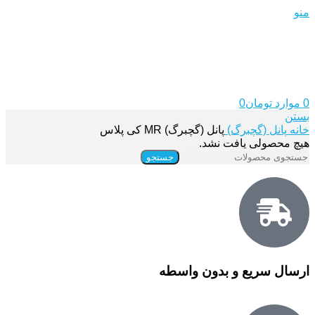
منو
0
موارد
تومان
0
بستن
خانه
پانل (گچبرگ)
پانل (گچبرگ) MR کی پلاس
هیچ محصولی یافت نشد.
جستجو
ارسال سریع و بدون واسطه