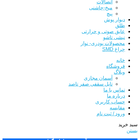
اتصالات
میخ-چاشنی
پیچ
دیوار پوش
طلق
عایق صوتی و حرارتی
نبشی تاشو
محصولات پودری- نوار
چراغ SMD
خانه
فروشگاه
وبلاگ
آسمان مجازی
تایل سقفی صفر تاصد
تماس با ما
درباره ما
حساب کاربری
مقایسه
ورود / ثبت نام
سبد خرید
بستن