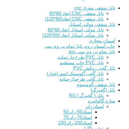
تایل سقفی معرق cnc
تایل سقفی CNC ابعاد 60*60
تایل سقفی CNC ابعاد(60*120)
تایل سقفی مولتی استایل
تایل مولتی استایل ابعاد 60*60
تایل مولتی استایل ابعاد (60*120)
آسمان مجازی
چاپ آسمان روی تایل تمام پی وی سی
تایل تمام پی وی سی pvc
تایل PVC طرح دار-ساده
تایل PVC چاپ مستقیم
تایل گچی روکش PVC
تایل گچی آکوستیک (سوراخدار)
تایل گچی طرحدار-ساده
تایل سقفی آلومینیوم
پانل (گچبرگ)
پانل ( گچبرگ ) RG
سازه گالوانیزه
استاد-رانر
استاد50-رانر50
استاد70-رانر70
استاد100-رانر100
نبشی L25