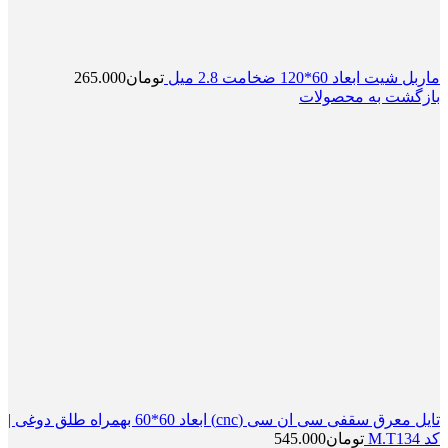
ماربل شیت ابعاد 60*120 ضخامت 2.8 میل
تومان
265.000
بازگشت به محصولات
تایل معرق سقفی سی ان سی (cnc) ابعاد 60*60 بهمراه طلق دوغی |
کد M.T134
تومان
545.000