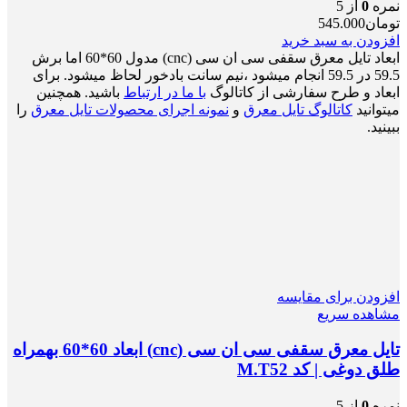
نمره
0
از 5
تومان
545.000
افزودن به سبد خرید
ابعاد تایل معرق سقفی سی ان سی (cnc) مدول 60*60 اما برش
59.5 در 59.5 انجام میشود ،نیم سانت بادخور لحاظ میشود. برای
ابعاد و طرح سفارشی از کاتالوگ
با ما در ارتباط
باشید. همچنین
میتوانید
کاتالوگ تایل معرق
و
نمونه اجرای محصولات تایل معرق
را
ببینید.
افزودن برای مقایسه
مشاهده سریع
تایل معرق سقفی سی ان سی (cnc) ابعاد 60*60 بهمراه
طلق دوغی | کد M.T52
نمره
0
از 5