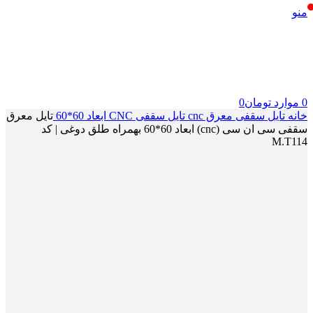
منو
0
موارد
تومان
0
خانه
تایل سقفی معرق cnc
تایل سقفی CNC ابعاد 60*60
تایل معرق
سقفی سی ان سی (cnc) ابعاد 60*60 بهمراه طلق دوغی | کد
M.T114