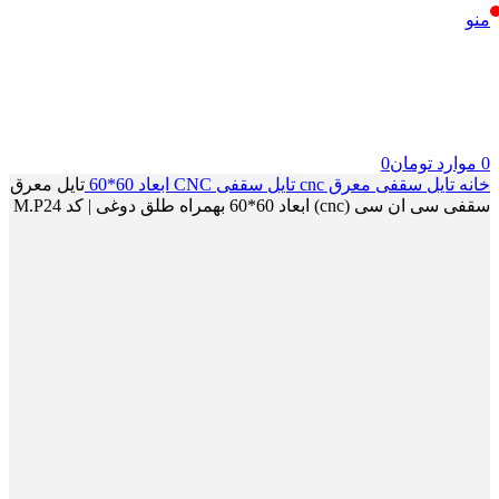
منو
0
موارد
تومان
0
خانه
تایل سقفی معرق cnc
تایل سقفی CNC ابعاد 60*60
تایل معرق
سقفی سی ان سی (cnc) ابعاد 60*60 بهمراه طلق دوغی | کد M.P24