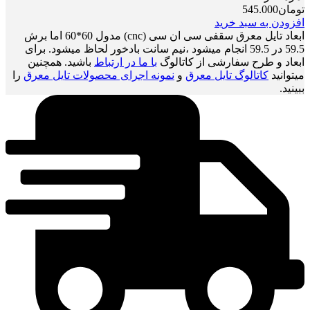
تومان
545.000
افزودن به سبد خرید
ابعاد تایل معرق سقفی سی ان سی (cnc) مدول 60*60 اما برش
59.5 در 59.5 انجام میشود ،نیم سانت بادخور لحاظ میشود. برای
ابعاد و طرح سفارشی از کاتالوگ
با ما در ارتباط
باشید. همچنین
میتوانید
کاتالوگ تایل معرق
و
نمونه اجرای محصولات تایل معرق
را
ببینید.