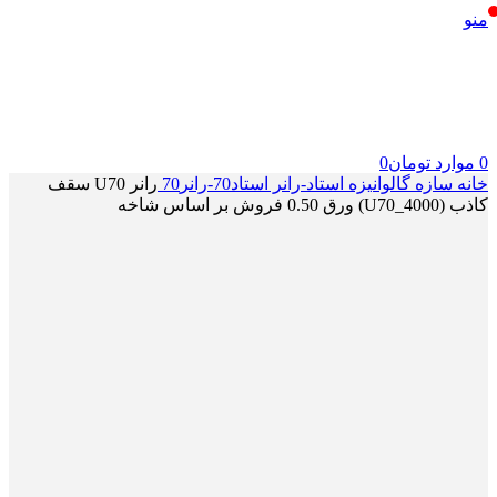
منو
0
موارد
تومان
0
خانه
سازه گالوانیزه
استاد-رانر
استاد70-رانر70
رانر U70 سقف
کاذب (U70_4000) ورق 0.50 فروش بر اساس شاخه