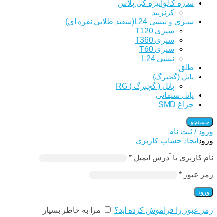
سازه گالوانیزه کی پلاس
کرنربید
سپری و نبشی L24(سفید طلایی نقره ای)
سپری T120
سپری T360
سپری T60
نبشی L24
طلق
پانل (گچبرگ)
پانل ( گچبرگ ) RG
پانل سیمانی
چراغ SMD
جستجو
ورود / ثبت نام
ورود
ایجاد حساب کاربری
نام کاربری یا آدرس ایمیل
*
رمز عبور
*
ورود
رمز عبور را فراموش کرده اید؟
مرا به خاطر بسپار