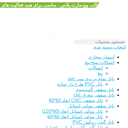
قالب وودمارت پلاس ، مناسب برای همه فعالیت های
انتخاب دسته بندی
آسمان مجازی
اتصالات-میخ-پیچ
اتصالات
پیچ
تایل تمام پی وی سی pvc
تایل PVC طرح دار-ساده
تایل سقفی آلومینیوم
تایل سقفی معرق cnc
تایل سقفی CNC ابعاد 60*60
تایل سقفی مولتی استایل
تایل مولتی استایل ابعاد (60*120)
تایل مولتی استایل ابعاد 60*60
تایل گچی روکش PVC
تایل گچی آکوستیک (سوراخدار)