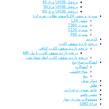
پروفیل UH36 ورق 45
پروفیل UH36 ورق50
پروفیل UH36 ورق 60
سپری و نبشی L24(سفید طلایی نقره ای)
نبشی L24
سپری T360
سپری T120
سپری T60
کرنربید
دریچه بازدید سقف کاذب
دریچه بازدید سقف کاذب کنافی
دریچه بازدید سقف کاذب با پنل MR
دریچه بازدید سقف کاذب ابعاد سفارشی
اتصالات-میخ-پیچ
اتصالات
میخ-چاشنی
پیچ
دیوار پوش
طلق
عایق صوتی و حرارتی
نبشی تاشو
محصولات پودری- نوار
چراغ SMD