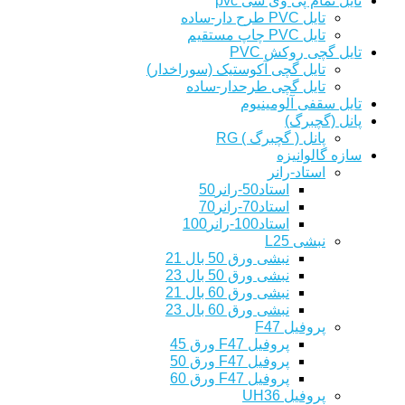
تایل تمام پی وی سی pvc
تایل PVC طرح دار-ساده
تایل PVC چاپ مستقیم
تایل گچی روکش PVC
تایل گچی آکوستیک (سوراخدار)
تایل گچی طرحدار-ساده
تایل سقفی آلومینیوم
پانل (گچبرگ)
پانل ( گچبرگ ) RG
سازه گالوانیزه
استاد-رانر
استاد50-رانر50
استاد70-رانر70
استاد100-رانر100
نبشی L25
نبشی ورق 50 بال 21
نبشی ورق 50 بال 23
نبشی ورق 60 بال 21
نبشی ورق 60 بال 23
پروفیل F47
پروفیل F47 ورق 45
پروفیل F47 ورق 50
پروفیل F47 ورق 60
پروفیل UH36