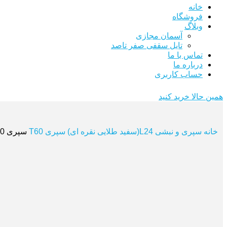
خانه
فروشگاه
وبلاگ
آسمان مجازی
تایل سقفی صفر تاصد
تماس با ما
درباره ما
حساب کاربری
همین حالا خرید کنید
خانه
سپری و نبشی L24(سفید طلایی نقره ای)
سپری T60
سپری T60 سقف کاذب | سپری رنگ طلایی سقف کلیک