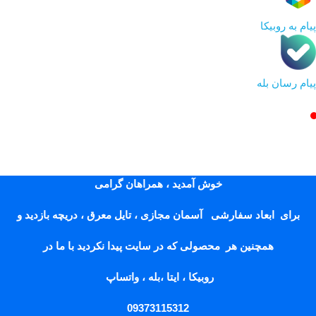
پیام به روبیکا
پیام رسان بله
خوش آمدید ، همراهان گرامی
برای ابعاد سفارشی آسمان مجازی ، تایل معرق ، دریچه بازدید و
همچنین هر محصولی که در سایت پیدا نکردید با ما در
روبیکا ، ایتا ،بله ، واتساپ
09373115312